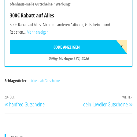
ofenhaus-melle Gutscheine "Werbung"
300€ Rabatt auf Alles
300€ Rabatt auf Alles. Nicht mit anderen Aktionen, Gutscheinen und
Rabatten...
Mehr anzeigen
CODE ANZEIGEN
900STYLE
Gültig bis August 31, 2026
Schlagwörter
eichenoah Gutscheine
Beitragsnavigation
Vorheriger
ZURÜCK
WEITER
Nä
hanfred Gutscheine
dein-juwelier Gutscheine
Beitrag
Be