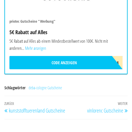
priotec Gutscheine "Werbung"
5€ Rabatt auf Alles
5€ Rabatt auf Alles ab einem Mindestbestellwert von 100€. Nicht mit
anderen...
Mehr anzeigen
CODE ANZEIGEN
L9T5Y8S4
Schlagwörter
deba-cologne Gutscheine
Beitragsnavigation
Vorheriger
ZURÜCK
WEITER
Nä
kunststofftuerenland Gutscheine
vinlorenc Gutscheine
Beitrag
Be