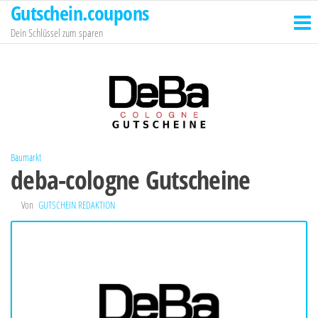
Gutschein.coupons
Zum
Inhalt
Dein Schlüssel zum sparen
springen
Baumarkt
deba-cologne Gutscheine
Von
GUTSCHEIN REDAKTION