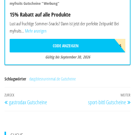
myfruits Gutscheine "Werbung"
15% Rabatt auf alle Produkte
Lust auf fruchtige Sommer-Snacks? Dann ist jetzt der perfekte Zeitpunkt! Bei
myfruits...
Mehr anzeigen
CODE ANZEIGEN
SOMMER26
Gültig bis September 30, 2026
Schlagwörter
dasgibtesnureinmal.de Gutscheine
Beitragsnavigation
Vorheriger
ZURÜCK
WEITER
Nä
gastrodax Gutscheine
sport-bittl Gutscheine
Beitrag
Be