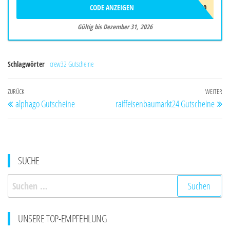
CODE ANZEIGEN
KETTEYE10
Gültig bis Dezember 31, 2026
Schlagwörter
crew32 Gutscheine
Beitragsnavigation
Vorheriger
ZURÜCK
WEITER
Nä
alphago Gutscheine
raiffeisenbaumarkt24 Gutscheine
Beitrag
Be
SUCHE
Suchen
nach:
UNSERE TOP-EMPFEHLUNG