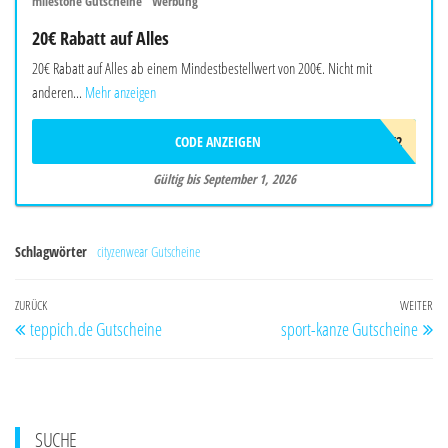
milestone Gutscheine "Werbung"
20€ Rabatt auf Alles
20€ Rabatt auf Alles ab einem Mindestbestellwert von 200€. Nicht mit
anderen...
Mehr anzeigen
CODE ANZEIGEN
AWB3F2F2T4K2
Gültig bis September 1, 2026
Schlagwörter
cityzenwear Gutscheine
Beitragsnavigation
Vorheriger
ZURÜCK
WEITER
Nä
teppich.de Gutscheine
sport-kanze Gutscheine
Beitrag
Be
SUCHE