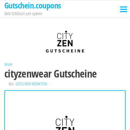
Gutschein.coupons
Zum
Inhalt
Dein Schlüssel zum sparen
springen
Mode
cityzenwear Gutscheine
Von
GUTSCHEIN REDAKTION