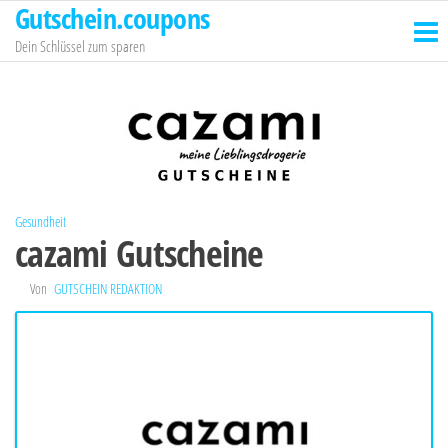
Gutschein.coupons
Zum
Inhalt
Dein Schlüssel zum sparen
springen
Gesundheit
cazami Gutscheine
Von
GUTSCHEIN REDAKTION