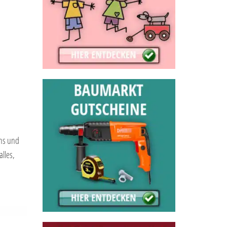
ons und
lles,