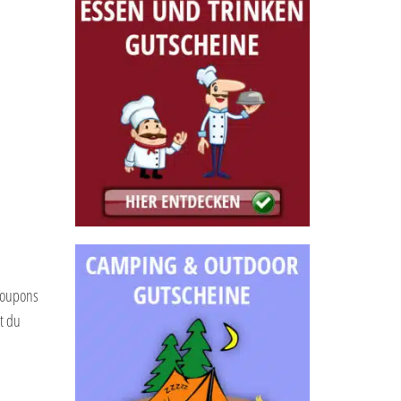
 Coupons
t du