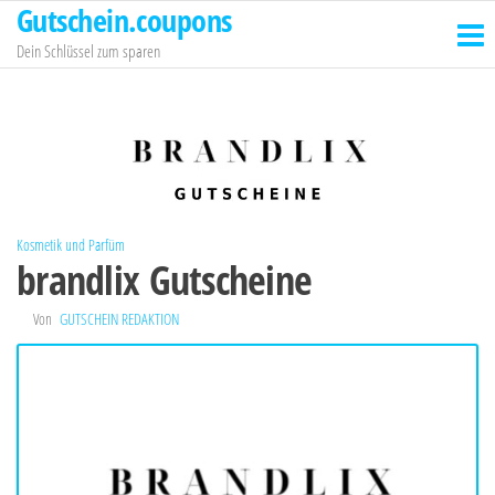
Gutschein.coupons
Zum
Inhalt
Dein Schlüssel zum sparen
springen
Kosmetik und Parfüm
brandlix Gutscheine
Von
GUTSCHEIN REDAKTION