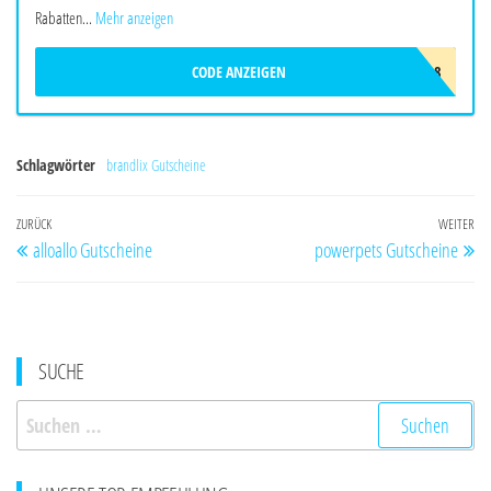
Rabatten...
Mehr anzeigen
CODE ANZEIGEN
ALHALAL8
Schlagwörter
brandlix Gutscheine
Beitragsnavigation
Vorheriger
ZURÜCK
WEITER
Nä
alloallo Gutscheine
powerpets Gutscheine
Beitrag
Be
SUCHE
Suchen
nach: