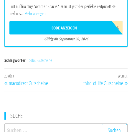
Lust auf fruchtige Sommer-Snacks? Dann ist jetzt der perfekte Zeitpunkt! Bei
myfruits...
Mehr anzeigen
CODE ANZEIGEN
SOMMER26
Gültig bis September 30, 2026
Schlagwörter
bolou Gutscheine
Beitragsnavigation
Vorheriger
ZURÜCK
WEITER
Nä
macodirect Gutscheine
third-of-life Gutscheine
Beitrag
Be
SUCHE
Suchen