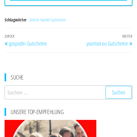
Schlagwörter
bohrer-handel Gutscheine
Beitragsnavigation
Vorheriger
ZURÜCK
WEITER
Nä
gospodin Gutscheine
yourtool.eu Gutscheine
Beitrag
Be
SUCHE
Suchen
nach:
UNSERE TOP-EMPFEHLUNG