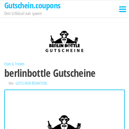
Gutschein.coupons
Zum
Inhalt
Dein Schlüssel zum sparen
springen
Essen & Trinken
berlinbottle Gutscheine
Von
GUTSCHEIN REDAKTION