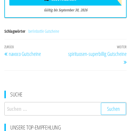
Gültig bis September 30, 2026
Schlagwörter
berlinbottle Gutscheine
Beitragsnavigation
Vorheriger
ZURÜCK
WEITER
Nä
navoco Gutscheine
spirituosen-superbillig Gutscheine
Beitrag
Be
SUCHE
Suchen
nach:
UNSERE TOP-EMPFEHLUNG