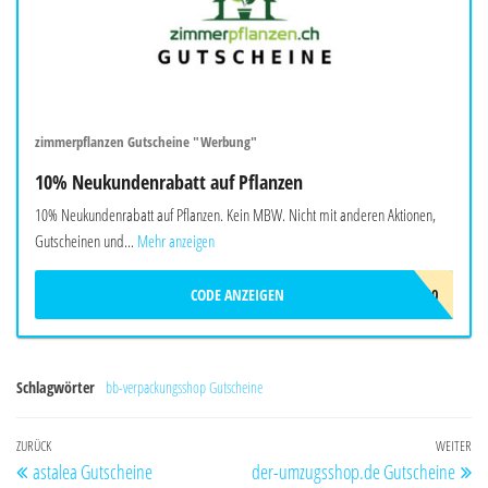
zimmerpflanzen Gutscheine "Werbung"
10% Neukundenrabatt auf Pflanzen
10% Neukundenrabatt auf Pflanzen. Kein MBW. Nicht mit anderen Aktionen,
Gutscheinen und...
Mehr anzeigen
CODE ANZEIGEN
PFLANZEN10
Schlagwörter
bb-verpackungsshop Gutscheine
Beitragsnavigation
Vorheriger
ZURÜCK
WEITER
Nä
astalea Gutscheine
der-umzugsshop.de Gutscheine
Beitrag
Be