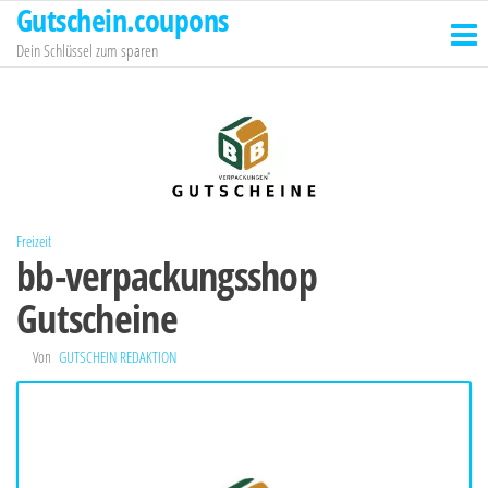
Gutschein.coupons
Zum
Inhalt
Dein Schlüssel zum sparen
springen
Freizeit
bb-verpackungsshop
Gutscheine
Von
GUTSCHEIN REDAKTION