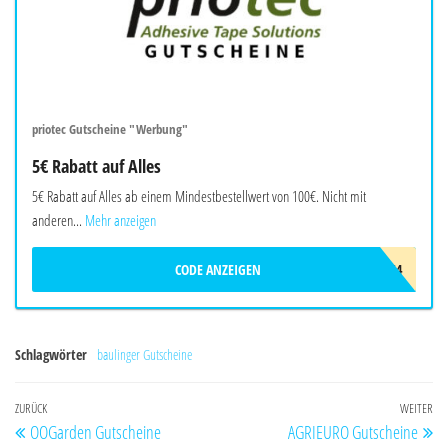
priotec Gutscheine "Werbung"
5€ Rabatt auf Alles
5€ Rabatt auf Alles ab einem Mindestbestellwert von 100€. Nicht mit
anderen...
Mehr anzeigen
CODE ANZEIGEN
L9T5Y8S4
Schlagwörter
baulinger Gutscheine
Beitragsnavigation
Vorheriger
ZURÜCK
WEITER
Nä
OOGarden Gutscheine
AGRIEURO Gutscheine
Beitrag
Be