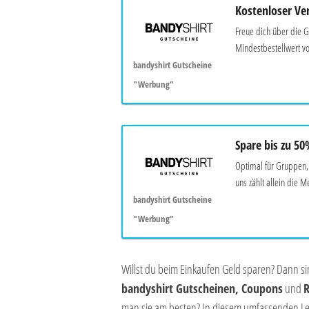
Kostenloser Ve
Freue dich über die G
Mindestbestellwert vo
bandyshirt Gutscheine
"Werbung"
Spare bis zu 5
Optimal für Gruppen,
uns zählt allein die M
bandyshirt Gutscheine
"Werbung"
Willst du beim Einkaufen Geld sparen? Dann s
bandyshirt Gutscheinen, Coupons
und
R
man sie am besten? In diesem umfassenden Lei