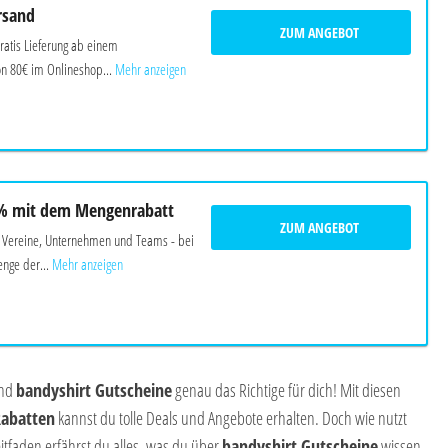
rsand
ZUM ANGEBOT
ratis Lieferung ab einem
n 80€ im Onlineshop...
Mehr anzeigen
0% mit dem Mengenrabatt
ZUM ANGEBOT
 Vereine, Unternehmen und Teams - bei
enge der...
Mehr anzeigen
ind
bandyshirt Gutscheine
genau das Richtige für dich! Mit diesen
abatten
kannst du tolle Deals und Angebote erhalten. Doch wie nutzt
tfaden erfährst du alles, was du über
bandyshirt Gutscheine
wissen