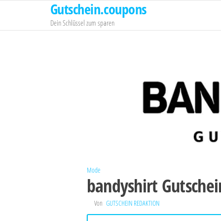
Gutschein.coupons
Zum
Inhalt
Dein Schlüssel zum sparen
springen
Mode
bandyshirt Gutschei
Von
GUTSCHEIN REDAKTION