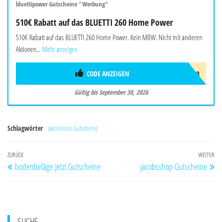
bluettipower Gutscheine "Werbung"
510€ Rabatt auf das BLUETTI 260 Home Power
510€ Rabatt auf das BLUETTI 260 Home Power. Kein MBW. Nicht mit anderen
Aktionen...
Mehr anzeigen
CODE ANZEIGEN
BALAFF510
Gültig bis September 30, 2026
Schlagwörter
awolvision Gutscheine
Beitragsnavigation
Vorheriger
ZURÜCK
WEITER
Nä
bodenbeläge.jetzt Gutscheine
jacobsshop Gutscheine
Beitrag
Be
SUCHE