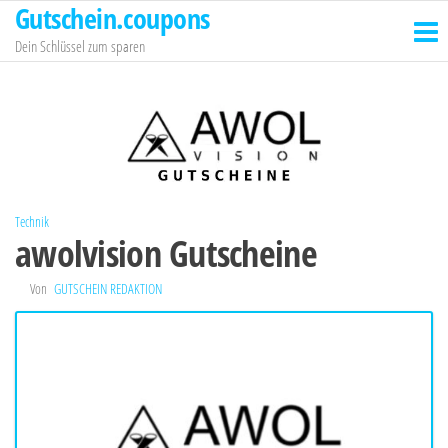
Gutschein.coupons
Zum
Inhalt
Dein Schlüssel zum sparen
springen
Technik
awolvision Gutscheine
Von
GUTSCHEIN REDAKTION