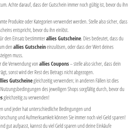
tum. Achte darauf, dass der Gutschein immer noch gültig ist, bevor du ihn
mte Produkte oder Kategorien verwendet werden. Stelle also sicher, dass
heins entspricht, bevor du ihn einlöst.
ür den Einsatz bestimmter
allies Gutscheine
. Dies bedeutet, dass du
 um den
allies Gutschein
einzulösen, oder dass der Wert deines
steigen muss.
für die Verwendung von
allies Coupons
– stelle also sicher, dass dein
rägt, sonst wird der Rest des Betrags nicht abgezogen.
llies Gutscheine
gleichzeitig verwenden; in anderen Fällen ist dies
ie Nutzungsbedingungen des jeweiligen Shops sorgfältig durch, bevor du
es
gleichzeitig zu verwenden!
nen und jeder hat unterschiedliche Bedingungen und
rschung und Aufmerksamkeit können Sie immer noch viel Geld sparen!
und gut aufpasst, kannst du viel Geld sparen und deine Einkäufe