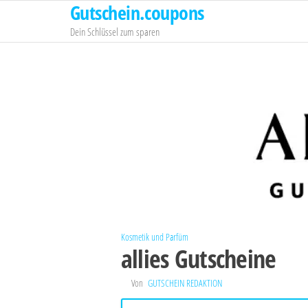
Gutschein.coupons
Zum
Inhalt
Dein Schlüssel zum sparen
springen
Kosmetik und Parfüm
allies Gutscheine
Von
GUTSCHEIN REDAKTION