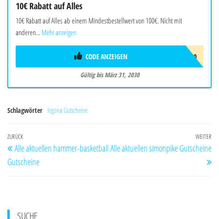
10€ Rabatt auf Alles
10€ Rabatt auf Alles ab einem Mindestbestellwert von 100€. Nicht mit
anderen...
Mehr anzeigen
CODE ANZEIGEN
MD10AB100
Gültig bis März 31, 2030
Schlagwörter
legona Gutscheine
Beitragsnavigation
Vorheriger
ZURÜCK
WEITER
Nä
Alle aktuellen hammer-basketball
Alle aktuellen simonpike Gutscheine
Beitrag
Be
Gutscheine
SUCHE