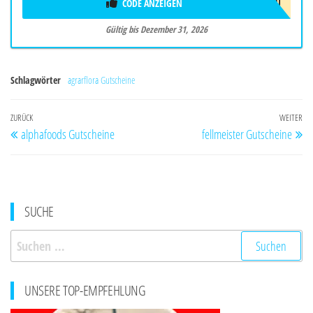
CODE ANZEIGEN
AD!2026/NEU
Gültig bis Dezember 31, 2026
Schlagwörter
agrarflora Gutscheine
Beitragsnavigation
Vorheriger
ZURÜCK
WEITER
Nä
alphafoods Gutscheine
fellmeister Gutscheine
Beitrag
Be
SUCHE
Suchen
nach:
UNSERE TOP-EMPFEHLUNG