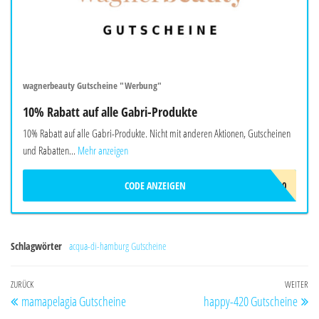
wagnerbeauty Gutscheine "Werbung"
10% Rabatt auf alle Gabri-Produkte
10% Rabatt auf alle Gabri-Produkte. Nicht mit anderen Aktionen, Gutscheinen
und Rabatten...
Mehr anzeigen
CODE ANZEIGEN
GABRI10
Schlagwörter
acqua-di-hamburg Gutscheine
Beitragsnavigation
Vorheriger
ZURÜCK
WEITER
Nä
mamapelagia Gutscheine
happy-420 Gutscheine
Beitrag
Be