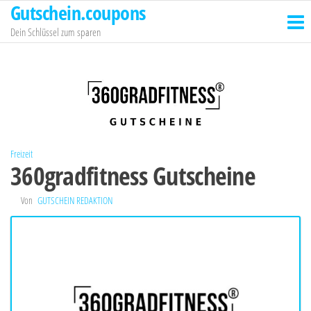
Gutschein.coupons
Zum
Inhalt
Dein Schlüssel zum sparen
springen
Freizeit
360gradfitness Gutscheine
Von
GUTSCHEIN REDAKTION