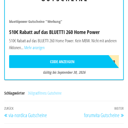
bluettipower Gutscheine "Werbung"
510€ Rabatt auf das BLUETTI 260 Home Power
510€ Rabatt auf das BLUETTI 260 Home Power. Kein MBW. Nicht mit anderen
Aktionen...
Mehr anzeigen
CODE ANZEIGEN
BALAFF510
Gültig bis September 30, 2026
Schlagwörter
360gradfitness Gutscheine
Beitragsnavigation
Vorheriger
ZURÜCK
WEITER
Nä
via-nordica Gutscheine
forumvita Gutscheine
Beitrag
Be